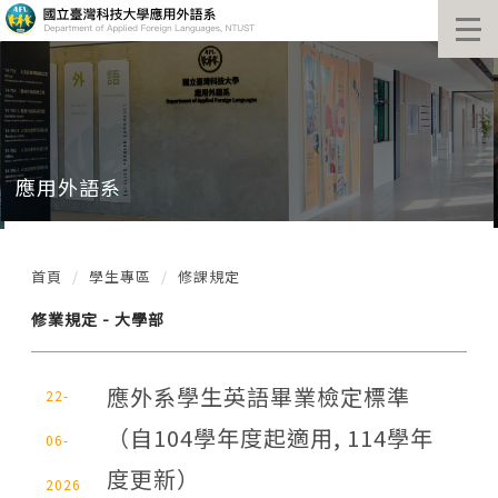
跳
到
主
要
內
容
區
塊
應用外語系
首頁
學生專區
修課規定
修業規定 - 大學部
應外系學生英語畢業檢定標準
22-
（自104學年度起適用, 114學年
06-
度更新）
2026