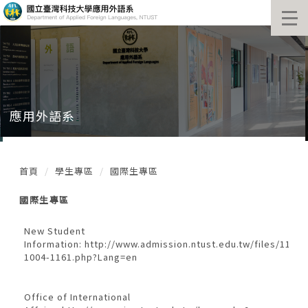
跳
到
主
要
內
容
區
塊
應用外語系
首頁
學生專區
國際生專區
國際生專區
New Student
Information:
http://www.admission.ntust.edu.tw/files/11-
1004-1161.php?Lang=en
Office of International