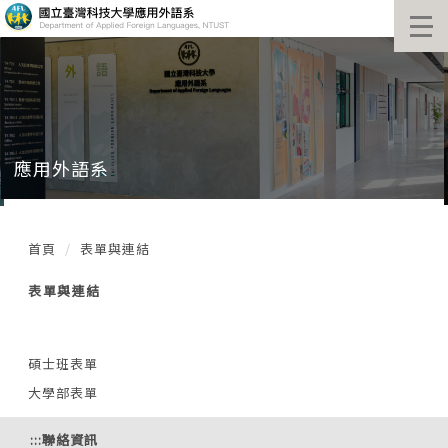
跳
到
主
要
內
容
區
塊
應用外語系
首頁
表單與連結
表單與連結
碩士班表單
大學部表單
:::
聯絡資訊