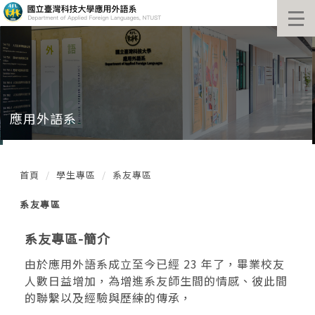
跳
到
主
要
內
容
區
塊
應用外語系
首頁
學生專區
系友專區
系友專區
系友專區-簡介
由於應用外語系成立至今已經 23 年了，畢業校友
人數日益增加，為增進系友師生間的情感、彼此間
的聯繫以及經驗與歷練的傳承，