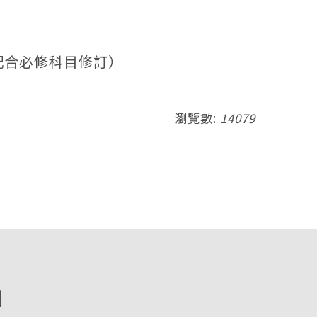
配合必修科目修訂）
瀏覽數:
14079
圖