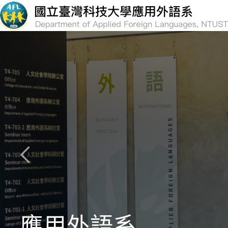
跳
到
主
要
內
容
區
塊
應用外語系