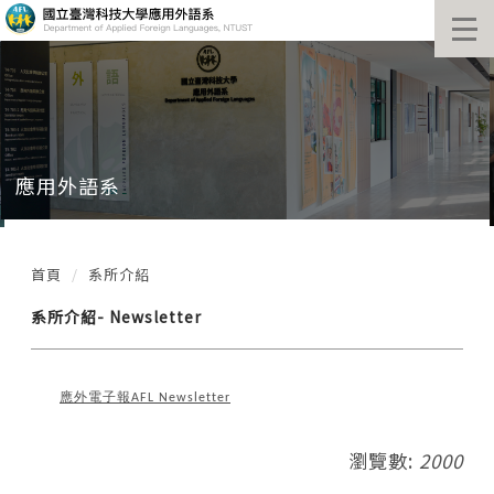
跳
到
主
要
內
容
區
塊
應用外語系
首頁
系所介紹
系所介紹- Newsletter
應外電子報
AFL Newsletter
瀏覽數:
2000