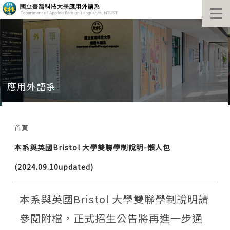
跳
到
主
要
內
容
區
塊
應用外語系
首頁
本系與英國Bristol 大學雙聯學制說明-懶人包
(2024.09.10updated)
本系與英國Bristol 大學雙聯學制說明請
參閱附檔，正式招生公告將再進一步通