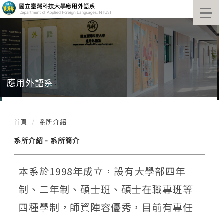
跳
到
主
要
內
容
區
塊
應用外語系
首頁
系所介紹
系所介紹 - 系所簡介
本系於1998年成立，設有大學部四年
制、二年制、碩士班、碩士在職專班等
四種學制，師資陣容優秀，目前有專任